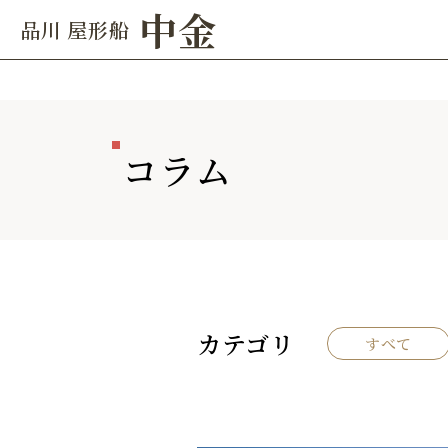
中金
品川 屋形船
コラム
カテゴリ
すべて