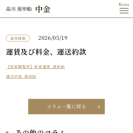
中金
品川 屋形船
2026/05/19
基本情報
運賃及び料金、運送約款
【旅客閲覧用】旅客運賃_最新版
運送約款_最新版
コラム一覧に戻る
その他のコラム